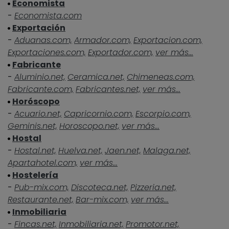
Economista
-
Economista.com
Exportación
-
Aduanas.com,
Armador.com,
Exportacion.com,
Exportaciones.com,
Exportador.com,
ver más...
Fabricante
-
Aluminio.net,
Ceramica.net,
Chimeneas.com,
Fabricante.com,
Fabricantes.net,
ver más...
Horóscopo
-
Acuario.net,
Capricornio.com,
Escorpio.com,
Geminis.net,
Horoscopo.net,
ver más...
Hostal
-
Hostal.net,
Huelva.net,
Jaen.net,
Malaga.net,
Apartahotel.com,
ver más...
Hostelería
-
Pub-mix.com,
Discoteca.net,
Pizzeria.net,
Restaurante.net,
Bar-mix.com,
ver más...
Inmobiliaria
-
Fincas.net,
Inmobiliaria.net,
Promotor.net,