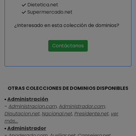
Dietetica.net
Supermercado.net
¿Interesado en esta colección de dominios?
Contáctanos
OTRAS COLECCIONES DE DOMINIOS DISPONIBLES
Administración
-
Administracion.com,
Administrador.com,
Diputacion.net,
Nacional.net,
Presidente.net,
ver
más...
Administrador
-
Apoderado.com,
Auxiliar.net,
Consejero.net,