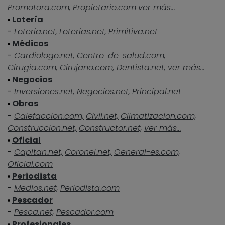
Promotora.com,
Propietario.com
ver más...
Lotería
-
Loteria.net,
Loterias.net,
Primitiva.net
Médicos
-
Cardiologo.net,
Centro-de-salud.com,
Cirugia.com,
Cirujano.com,
Dentista.net,
ver más...
Negocios
-
Inversiones.net,
Negocios.net,
Principal.net
Obras
-
Calefaccion.com,
Civil.net,
Climatizacion.com,
Construccion.net,
Constructor.net,
ver más...
Oficial
-
Capitan.net,
Coronel.net,
General-es.com,
Oficial.com
Periodista
-
Medios.net,
Periodista.com
Pescador
-
Pesca.net,
Pescador.com
Profesionales